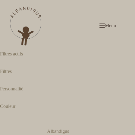
Passer
au
contenu
Menu
Filtres actifs
Filtres
Personnalité
Couleur
Albandigus