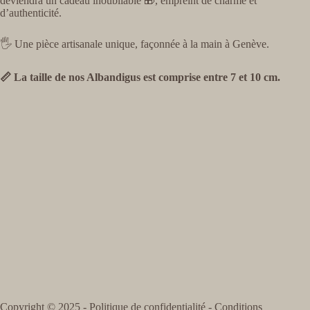
deviendra un cadeau inoubliable 🎁, empreint de charme et
d’authenticité.
🖐️ Une pièce artisanale unique, façonnée à la main à Genève.
📏 La taille de nos Albandigus est comprise entre 7 et 10 cm.
Copyright © 2025 -
Politique de confidentialité
-
Conditions