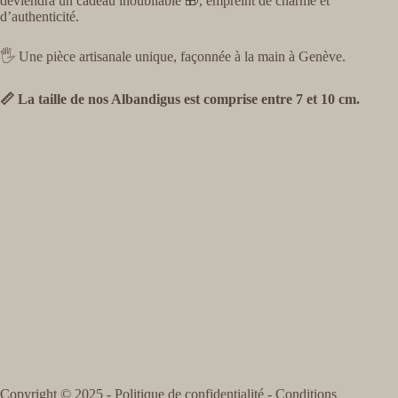
deviendra un cadeau inoubliable 🎁, empreint de charme et
d’authenticité.
🖐️ Une pièce artisanale unique, façonnée à la main à Genève.
📏 La taille de nos Albandigus est comprise entre 7 et 10 cm.
Copyright © 2025 -
Politique de confidentialité
-
Conditions