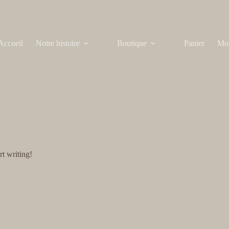
Accueil
Notre histoire
Boutique
Panier
Mo
rt writing!