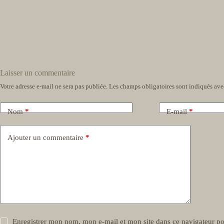
Laisser un commentaire
Votre adresse e-mail ne sera pas publiée.
Les champs obligatoires sont indiqués av
Nom
*
E-mail
*
Ajouter un commentaire
*
Enregistrer mon nom, mon e-mail et mon site dans ce navigateur 