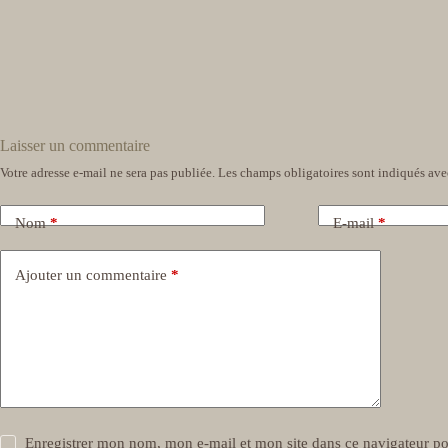
Laisser un commentaire
Votre adresse e-mail ne sera pas publiée.
Les champs obligatoires sont indiqués av
Nom
*
E-mail
*
Ajouter un commentaire
*
Enregistrer mon nom, mon e-mail et mon site dans ce navigateur 