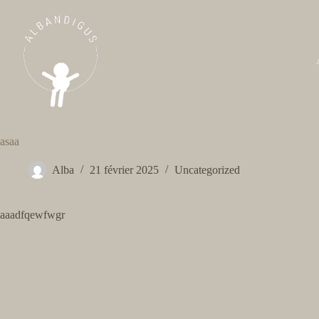
Passer
au
contenu
asaa
Alba
21 février 2025
Uncategorized
aaadfqewfwgr