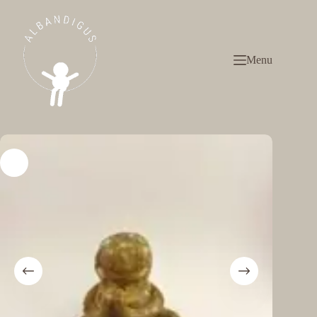
Passer
au
contenu
Menu