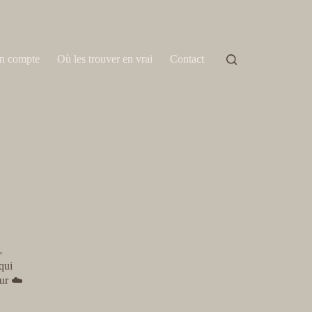
n compte
Où les trouver en vrai
Contact
✨
qui
eur ☁️