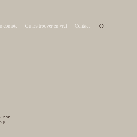
n compte
Où les trouver en vrai
Contact
 de se
oie