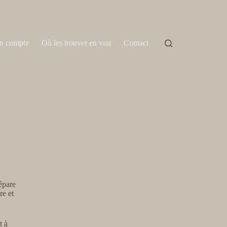
n compte
Où les trouver en vrai
Contact
épare
re et
t à