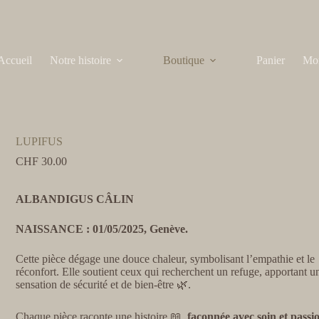
Accueil
Notre histoire
Boutique
Panier
Mo
LUPIFUS
CHF
30.00
ALBANDIGUS CÂLIN
NAISSANCE : 01/05/2025, Genève.
Cette pièce dégage une douce chaleur, symbolisant l’empathie et le
réconfort. Elle soutient ceux qui recherchent un refuge, apportant u
sensation de sécurité et de bien-être 🌿
.
Chaque pièce raconte une histoire 📖,
façonnée avec soin et passi