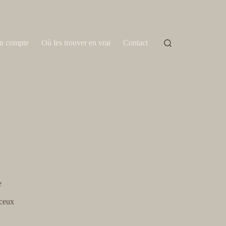
n compte
Où les trouver en vrai
Contact
e
 ceux