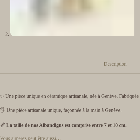
Description
✨ Une pièce unique en céramique artisanale, née à Genève. Fabriquée a
🖐️ Une pièce artisanale unique, façonnée à la main à Genève.
📏 La taille de nos Albandigus est comprise entre 7 et 10 cm.
Vous aimerez peut-être aussi…