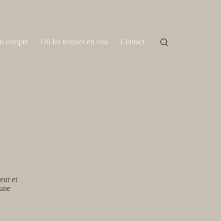
n compte
Où les trouver en vrai
Contact
eur et
 une