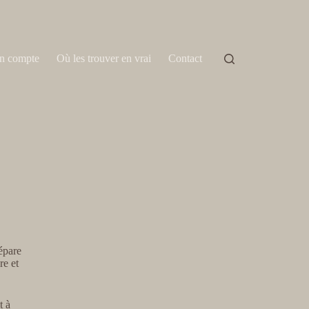
n compte
Où les trouver en vrai
Contact
épare
re et
t à