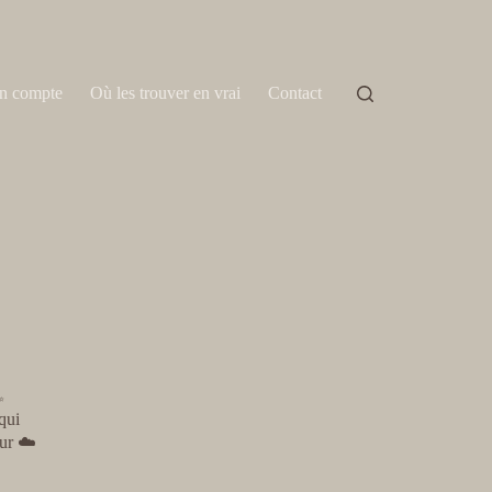
n compte
Où les trouver en vrai
Contact
✨
qui
eur ☁️