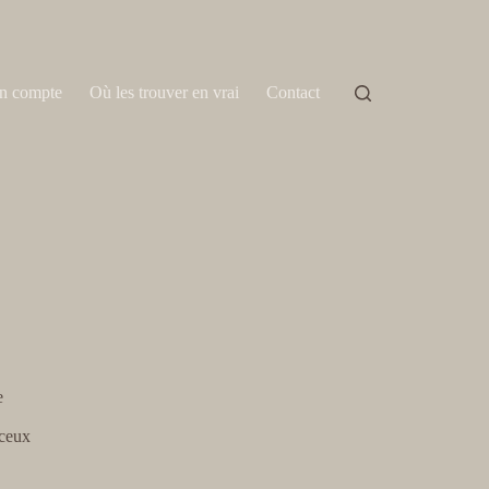
n compte
Où les trouver en vrai
Contact
e
 ceux